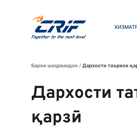
ХИЗМАТ
Барои шаҳрвандон
Дархости таърихи қа
Дархости т
қарзӣ