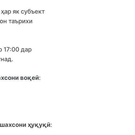
ҳар як субъект
тон таърихи
 17:00 дар
унад.
хсони воқеӣ
:
шахсони ҳуқуқӣ
: