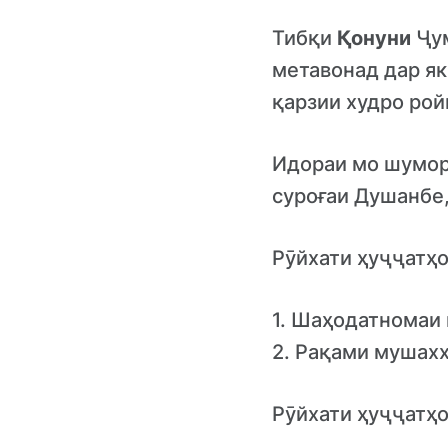
Тибқи
Қонуни
Ҷум
метавонад дар як
қарзии худро рой
Идораи мо шуморо
суроғаи Душанбе,
Рӯйхати ҳуҷҷатҳо
1. Шаҳодатномаи 
2. Рақами мушах
Рӯйхати ҳуҷҷатҳо