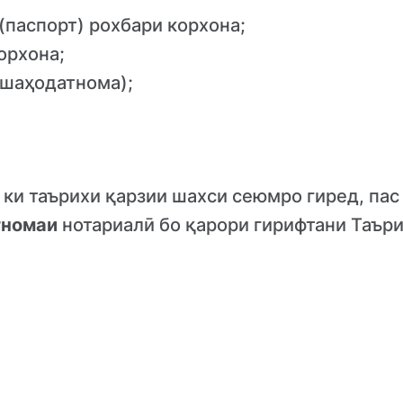
(паспорт) рохбари корхона;
орхона;
(шаҳодатнома);
 ки таърихи қарзии шахси сеюмро гиред, пас
тномаи
нотариалӣ бо қарори гирифтани Таъри