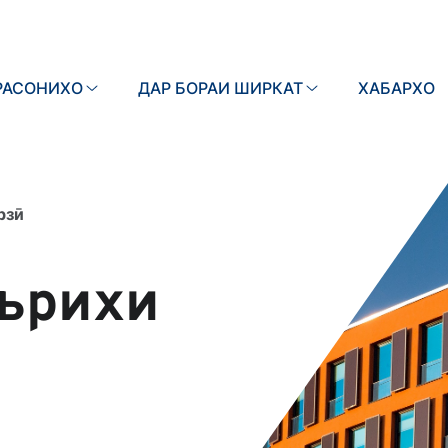
РАСОНИХО
ДАР БОРАИ ШИРКАТ
Search
ХАБАРХО
рзӣ
аърихи