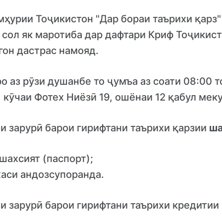
ҳурии Тоҷикистон "Дар бораи таърихи қарз" 
 сол як маротиба дар дафтари Криф Тоҷикис
гон дастрас намояд.
 аз рӯзи душанбе то ҷумъа аз соати 08:00 то
 кӯчаи Фотех Ниёзӣ 19, ошёнаи 12 қабул мек
и зарурӣ барои гирифтани таърихи қарзии
ша
шахсият (паспорт);
хаси андозсупоранда.
и зарурӣ барои гирифтани таърихи кредитии