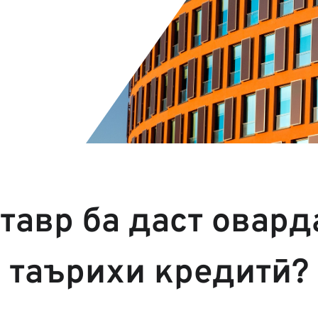
тавр ба даст овар
таърихи кредитӣ?