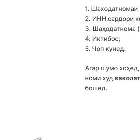
1. Шаходатномаи 
2. ИНН сардори к
3. Шаҳодатнома 
4. Иктибос;
5. Чоп кунед.
Агар шумо хоҳед,
номи худ
вакола
бошед.