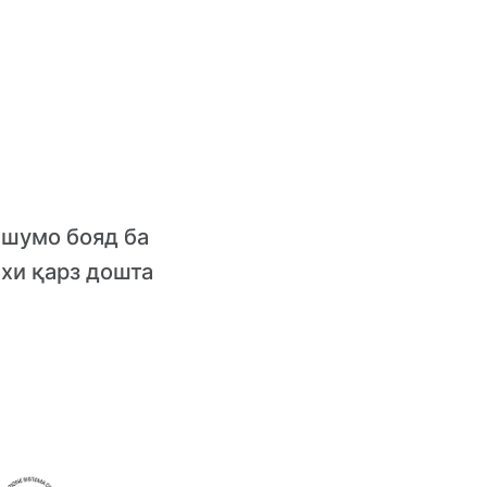
 шумо бояд ба
хи қарз дошта