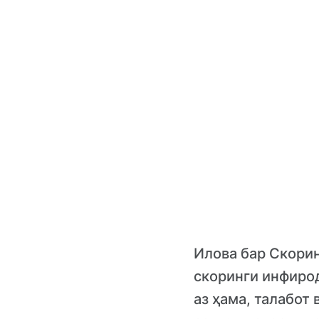
Илова бар Скорин
скоринги инфиро
аз ҳама, талабот