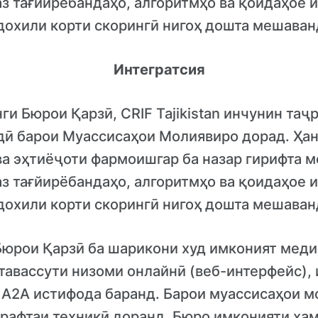
аз тағйирёбандаҳо, алгоритмҳо ва қоидаҳое 
дохили корти скорингӣ нигоҳ дошта мешаван
Интегратсия
ги Бюрои Қарзӣ, CRIF Tajikistan инчунин таҷ
дӣ барои Муассисаҳои Молиявиро дорад. Ҳан
 ва эҳтиёҷоти фармоишгар ба назар гирифта 
аз тағйирёбандаҳо, алгоритмҳо ва қоидаҳое 
дохили корти скорингӣ нигоҳ дошта мешаван
Бюрои Қарзӣ ба шарикони худ имконият медиҳ
тавассути низоми онлайнӣ (веб-интерфейс),
 A2A истифода баранд. Барои муассисаҳои м
рафтаи техникӣ доранд, Бюро имконияти ҳа