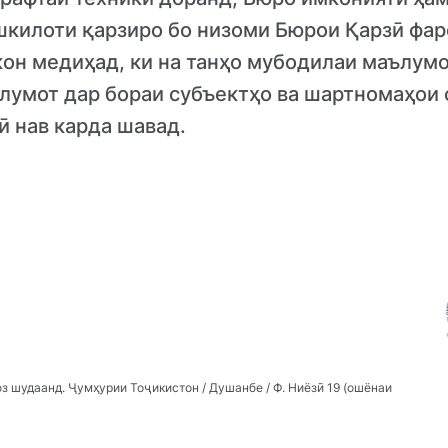
шкилоти қарзиро бо низоми Бюрои Қарзӣ фар
он медиҳад, ки на танҳо мубодилаи маълум
лумот дар бораи субъектҳо ва шартномаҳои 
ӣ нав карда шавад.
 шудаанд. Ҷумҳурии Тоҷикистон / Душанбе / Ф. Ниёзӣ 19 (ошёнаи