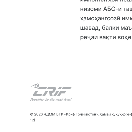
низоми АБС-и та
ҳамоҳангсозӣ имк
шавад, балки маъ
реҷаи вақти воқе
© 2026 ҶДММ БТҚ «Криф Тоҷикистон». Ҳамаи ҳуқуқҳо ҳифз
12)