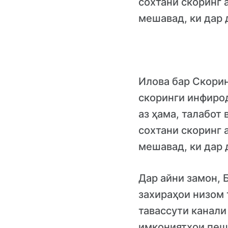
сохтани скоринг 
мешавад, ки дар 
Илова бар Скорин
скоринги инфиро
аз ҳама, талабот
сохтани скоринг 
мешавад, ки дар 
Дар айни замон, 
захираҳои низом 
тавассути канали
имкониятҳои пеш