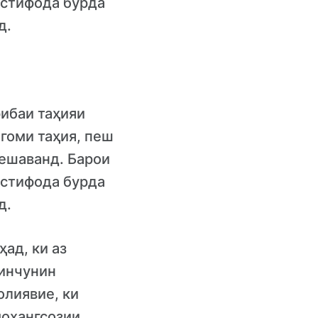
истифода бурда
д.
рибаи таҳияи
гоми таҳия, пеш
мешаванд. Барои
истифода бурда
д.
ад, ки аз
 инчунин
олиявие, ки
моҳангсозии