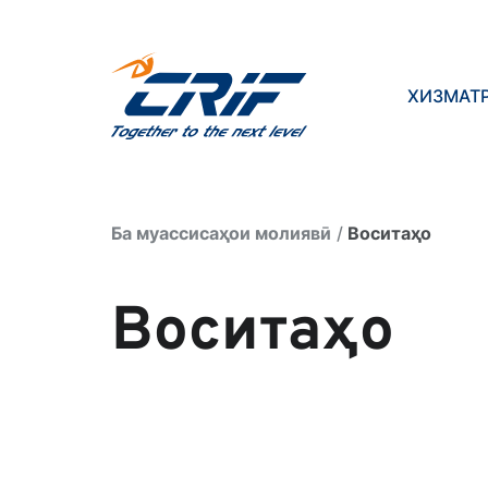
ХИЗМАТ
Ба муассисаҳои молиявӣ
Воситаҳо
Воситаҳо