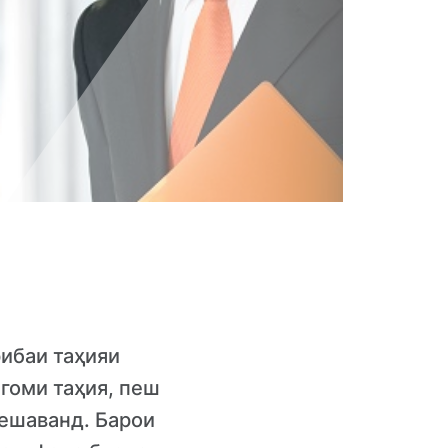
рибаи таҳияи
гоми таҳия, пеш
мешаванд. Барои