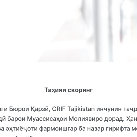
Таҳияи скоринг
ги Бюрои Қарзӣ, CRIF Tajikistan инчунин таҷ
дӣ барои Муассисаҳои Молиявиро дорад. Ҳан
 ва эҳтиёҷоти фармоишгар ба назар гирифта 