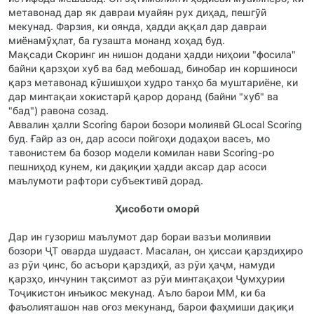
метавонад дар як давраи муайян рух диҳад, пешгӯӣ
мекунад. Фарзия, ки оянда, ҳадди аққал дар давраи
миёнамӯҳлат, ба гузашта монанд хоҳад буд.
Мақсади Скоринг ин нишон додани ҳадди ниҳоии "фосила"
байни қарзҳои хуб ва бад мебошад, бинобар ин коршиноси
қарз метавонад кӯшишҳои худро танҳо ба муштариёне, ки
дар минтақаи хокистарӣ қарор доранд (байни "хуб" ва
"бад") равона созад.
Аввалин ҳалли Scoring барои бозори молиявӣ GLocal Scoring
буд. Ғайр аз он, дар асоси пойгоҳи додаҳои васеъ, мо
тавонистем ба бозор модели комилан нави Scoring-ро
пешниҳод кунем, ки дақиқии ҳадди аксар дар асоси
маълумоти рафтори субъективӣ дорад.
Ҳисоботи оморӣ
Дар ин гузориш маълумот дар бораи вазъи молиявии
бозори ҶТ оварда шудааст. Масалан, он ҳиссаи қарздиҳиро
аз рӯи ҷинс, бо асъори қарздиҳӣ, аз рӯи ҳаҷм, намуди
қарзҳо, инчунин тақсимот аз рӯи минтақаҳои Ҷумҳурии
Тоҷикистон инъикос мекунад. Аъло барои ММ, ки ба
фаъолияташон нав оғоз мекунанд, барои фаҳмиши дақиқи