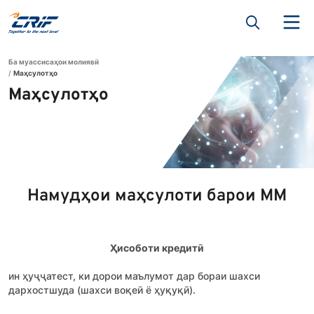
Ба муассисаҳои молиявӣ
Маҳсулотҳо
Маҳсулотҳо
Намудҳои маҳсулоти барои ММ
Ҳисоботи кредитӣ
ин ҳуҷҷатест, ки дорои маълумот дар бораи шахси
дархостшуда (шахси воқеӣ ё ҳуқуқӣ).