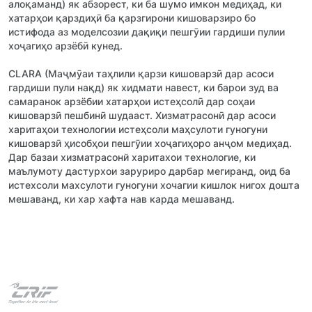
алоқаманд) як абзорест, ки ба шумо имкон медиҳад, ки
хатарҳои қарздиҳӣ ба қарзгирони кишоварзиро бо
истифода аз моделсозии дақиқи пешгӯии гардиши пулии
хоҷагиҳо арзёбӣ кунед.
CLARA (Маҷмӯаи таҳлили қарзи кишоварзӣ дар асоси
гардиши пули нақд) як хидмати навест, ки барои зуд ва
самаранок арзёбии хатарҳои истеҳсолӣ дар соҳаи
кишоварзӣ пешбинӣ шудааст. Хизматрасонӣ дар асоси
харитаҳои технологии истеҳсоли маҳсулоти гуногуни
кишоварзӣ ҳисобҳои пешгӯии хоҷагиҳоро анҷом медиҳад.
Дар базаи хизматрасонй харитахои технологие, ки
маълумоту дастурхои заруриро дарбар мегиранд, оид ба
истехсоли махсулоти гуногуни хочагии кишлок нигох дошта
мешаванд, ки хар хафта нав карда мешаванд.