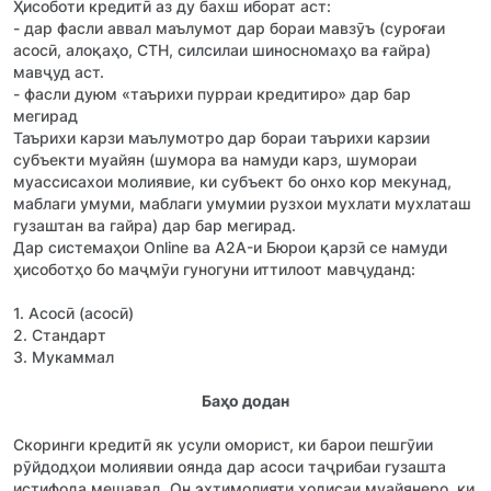
Ҳисоботи кредитӣ аз ду бахш иборат аст:
- дар фасли аввал маълумот дар бораи мавзӯъ (суроғаи
асосӣ, алоқаҳо, СТН, силсилаи шиносномаҳо ва ғайра)
мавҷуд аст.
- фасли дуюм «таърихи пурраи кредитиро» дар бар
мегирад
Таърихи карзи маълумотро дар бораи таърихи карзии
субъекти муайян (шумора ва намуди карз, шумораи
муассисахои молиявие, ки субъект бо онхо кор мекунад,
маблаги умуми, маблаги умумии рузхои мухлати мухлаташ
гузаштан ва гайра) дар бар мегирад.
Дар системаҳои Online ва A2A-и Бюрои қарзӣ се намуди
ҳисоботҳо бо маҷмӯи гуногуни иттилоот мавҷуданд:
1. Асосӣ (асосӣ)
2. Стандарт
3. Мукаммал
Баҳо додан
Скоринги кредитӣ як усули оморист, ки барои пешгӯии
рӯйдодҳои молиявии оянда дар асоси таҷрибаи гузашта
истифода мешавад. Он эҳтимолияти ҳодисаи муайянеро, ки