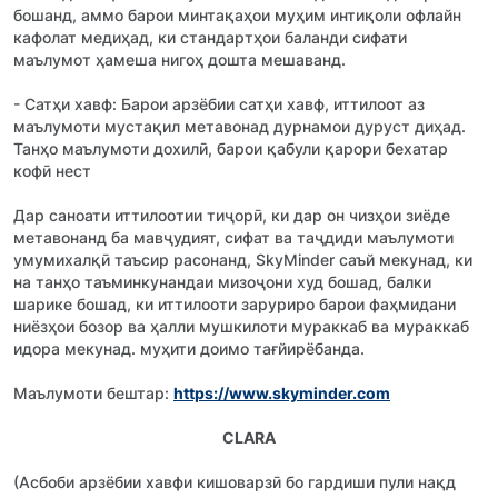
бошанд, аммо барои минтақаҳои муҳим интиқоли офлайн
кафолат медиҳад, ки стандартҳои баланди сифати
маълумот ҳамеша нигоҳ дошта мешаванд.
- Сатҳи хавф: Барои арзёбии сатҳи хавф, иттилоот аз
маълумоти мустақил метавонад дурнамои дуруст диҳад.
Танҳо маълумоти дохилӣ, барои қабули қарори бехатар
кофӣ нест
Дар саноати иттилоотии тиҷорӣ, ки дар он чизҳои зиёде
метавонанд ба мавҷудият, сифат ва таҷдиди маълумоти
умумихалқӣ таъсир расонанд, SkyMinder саъй мекунад, ки
на танҳо таъминкунандаи мизоҷони худ бошад, балки
шарике бошад, ки иттилооти заруриро барои фаҳмидани
ниёзҳои бозор ва ҳалли мушкилоти мураккаб ва мураккаб
идора мекунад. муҳити доимо тағйирёбанда.
Маълумоти бештар:
https://www.skyminder.com
CLARA
(Асбоби арзёбии хавфи кишоварзӣ бо гардиши пули нақд