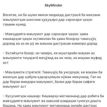
SkyMinder
Воситае, ки ба шумо имкон медиҳад дастрасӣ ба махзани
маълумотҳои шахсони ҳуқуқиро дар саросари ҷаҳон
таъмин кунед
- Мавҷудияти маълумот дар саросари ҷаҳон: ҳама
кишварҳои ҷаҳон эҳтимолан ба ҳама бозорҳо таваҷҷӯҳ
доранд ва аз ин рӯ ин маънои дастрасии комилро дорад
- Эҳтиёҷоти бозор: он чизеро, ки муштариён воқеан аз
маълумоти тиҷоратӣ меҷӯянд ва он чизе, ки воқеан муфид
аст
- Маълумоти стратегӣ: Таваҷҷӯҳ ба унсурҳое, ки воқеан ба
мизоҷон дар қабули қарорҳояшон кӯмак мекунанд. Гап на
дар бораи микдори маълумот, балки дар бораи сифати
маълумот аст
- Хусусиятҳои кишвар: Кишварҳо метавонанд дар робита ба
мавҷудияти маълумот ва навсозӣ қоидаҳои гуногун дошта
бошанд. На ҳама маълумот метавонанд онлайн дастрас