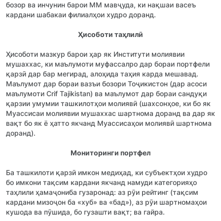
бозор ва инчунин барои ММ мавҷуда, ки нақшаи васеъ
кардани шабакаи филиалҳои худро доранд.
Ҳисоботи таҳлилӣ
Ҳисоботи мазкур барои ҳар як Институти молиявии
мушаххас, ки маълумоти муфассалро дар бораи портфели
қарзӣ дар бар мегирад, алоҳида таҳия карда мешавад.
Маълумот дар бораи вазъи бозори Тоҷикистон (дар асоси
маълумоти Crif Tajikistan) ва маълумот дар бораи сандуқи
қарзии умумии ташкилотҳои молиявӣ (шахсонҳое, ки бо як
Муассисаи молиявии мушаххас шартнома доранд ва дар як
вақт бо як ё ҳатто якчанд Муассисаҳои молиявӣ шартнома
доранд).
Мониторинги портфел
Ба ташкилоти қарзӣ имкон медиҳад, ки субъектҳои худро
бо имкони тақсим кардани якчанд намуди категорияҳо
таҳлили ҳамаҷониба гузаронад: аз рӯи рейтинг (тақсим
кардани мизоҷон ба «хуб» ва «бад»), аз рӯи шартномаҳои
кушода ва пӯшида, бо гузашти вақт; ва гайра.